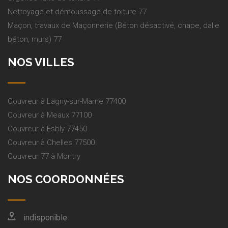
Nettoyage et démoussage de toiture 77
Maçon, travaux de Maçonnerie (Béton désactivé, chape, dalle
béton, murs) 77
NOS VILLES
Couvreur à Lagny-sur-Marne 77400
Couvreur à Meaux 77100
Couvreur à Esbly 77450
Couvreur à Chelles 77500
Couvreur 77 à Montry
NOS COORDONNÉES
indisponible